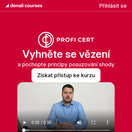
Přihlásit se
Vyhněte se vězení
a pochopte principy posuzování shody
Získat přístup ke kurzu